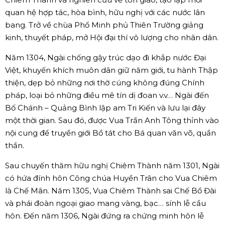
quan hệ hợp tác, hòa bình, hữu nghị với các nước lân
bang. Trở về chùa Phổ Minh phủ Thiên Trường giảng
kinh, thuyết pháp, mở Hội đại thí vô lượng cho nhân dân.
Năm 1304, Ngài chống gậy trúc dạo đi khắp nước Đại
Việt, khuyến khích muôn dân giữ năm giới, tu hành Thập
thiện, dẹp bỏ những nơi thờ cúng không đúng Chính
pháp, loại bỏ những điều mê tín dị đoan v.v… Ngài đến
Bố Chánh – Quảng Bình lập am Tri Kiến và lưu lại đây
một thời gian. Sau đó, được Vua Trần Anh Tông thỉnh vào
nội cung để truyền giới Bồ tát cho Bá quan văn võ, quần
thần.
Sau chuyến thăm hữu nghị Chiêm Thành năm 1301, Ngài
có hứa đính hôn Công chúa Huyền Trân cho Vua Chiêm
là Chế Mân. Năm 1305, Vua Chiêm Thành sai Chế Bồ Đài
và phái đoàn ngoại giao mang vàng, bạc… sính lễ cầu
hôn. Đến năm 1306, Ngài đứng ra chứng minh hôn lễ