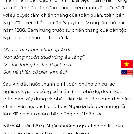
Thành, làm bàn đạp thôn tính Đại Việt, Trần Nhân Tông
lại một lần nữa lãnh đạo cuộc chiến tranh vệ quốc vĩ đại,
với sự quyết tâm chiến thắng của toàn quân, toàn dân,
Ngài đã chiến thắng quân Nguyên – Mông lần thứ hai
năm 1288. Cảm hứng trước sự chiến thắng của dân tộc,
Ngài đã làm hai câu thơ lưu lại:
“Xã tắc hai phen chồn ngựa đá
Non sông muôn thuở vững âu vàng”
(Xã tắc lưỡng hồi lao thạch mã
Sơn hà thiên cổ điện kim âu)
Sau khi đất nước thanh bình, dân chúng an cư lạc
nghiệp, Ngài đã củng cố triều đình, phủ dụ, đoàn kết
toàn dân, xây dựng và phát triển đất nước trong thời hậu
chiến. Với mục đích chủ hòa, Ngài đã bỏ qua những lỗi
lầm đã có của quần thần cũng như thân tộc.
Năm 41 tuổi (1293), Ngài nhường ngôi cho con là Trần
Anh Tông lên làm Thái Thượng Hoàng.