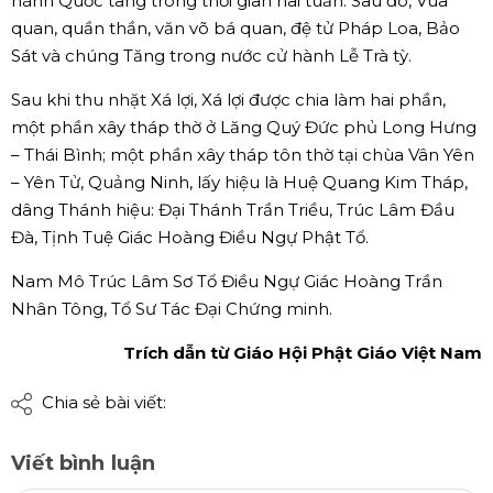
hành Quốc tang trong thời gian hai tuần. Sau đó, Vua
quan, quần thần, văn võ bá quan, đệ tử Pháp Loa, Bảo
Sát và chúng Tăng trong nước cử hành Lễ Trà tỳ.
Sau khi thu nhặt Xá lợi, Xá lợi được chia làm hai phần,
một phần xây tháp thờ ở Lăng Quý Đức phủ Long Hưng
– Thái Bình; một phần xây tháp tôn thờ tại chùa Vân Yên
– Yên Tử, Quảng Ninh, lấy hiệu là Huệ Quang Kim Tháp,
dâng Thánh hiệu: Đại Thánh Trần Triều, Trúc Lâm Đầu
Đà, Tịnh Tuệ Giác Hoàng Điều Ngự Phật Tổ.
Nam Mô Trúc Lâm Sơ Tổ Điều Ngự Giác Hoàng Trần
Nhân Tông, Tổ Sư Tác Đại Chứng minh.
Trích dẫn từ Giáo Hội Phật Giáo Việt Nam
Chia sẻ bài viết:
Viết bình luận