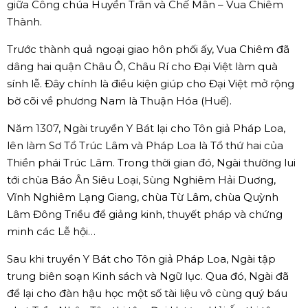
giữa Công chúa Huyền Trân và Chế Mân – Vua Chiêm
Thành.
Trước thành quả ngoại giao hôn phối ấy, Vua Chiêm đã
dâng hai quận Châu Ô, Châu Rí cho Đại Việt làm quà
sính lễ. Đây chính là điều kiện giúp cho Đại Việt mở rộng
bờ cõi về phương Nam là Thuận Hóa (Huế).
Năm 1307, Ngài truyền Y Bát lại cho Tôn giả Pháp Loa,
lên làm Sơ Tổ Trúc Lâm và Pháp Loa là Tổ thứ hai của
Thiền phái Trúc Lâm. Trong thời gian đó, Ngài thường lui
tới chùa Báo Ân Siêu Loại, Sùng Nghiêm Hải Duơng,
Vĩnh Nghiêm Lạng Giang, chùa Từ Lâm, chùa Quỳnh
Lâm Đông Triều để giảng kinh, thuyết pháp và chứng
minh các Lễ hội…
Sau khi truyền Y Bát cho Tôn giả Pháp Loa, Ngài tập
trung biên soạn Kinh sách và Ngữ lục. Qua đó, Ngài đã
để lại cho đàn hậu học một số tài liệu vô cùng quý báu