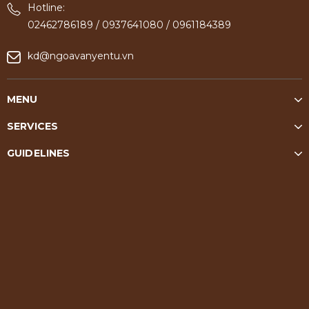
Hotline:
02462786189
/
0937641080
/
0961184389
kd@ngoavanyentu.vn
MENU
SERVICES
GUIDELINES