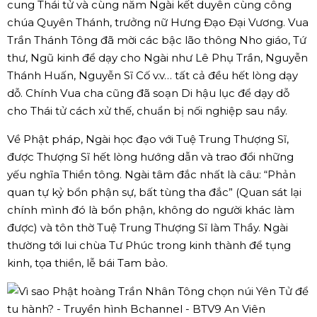
cung Thái tử và cùng năm Ngài kết duyên cùng công
chúa Quyên Thánh, trưởng nữ Hưng Đạo Đại Vương. Vua
Trần Thánh Tông đã mời các bậc lão thông Nho giáo, Tứ
thư, Ngũ kinh để dạy cho Ngài như Lê Phụ Trần, Nguyễn
Thánh Huấn, Nguyễn Sĩ Cố v.v… tất cả đều hết lòng dạy
dỗ. Chính Vua cha cũng đã soạn Di hậu lục để dạy dỗ
cho Thái tử cách xử thế, chuẩn bị nối nghiệp sau nầy.
Về Phật pháp, Ngài học đạo với Tuệ Trung Thượng Sĩ,
được Thượng Sĩ hết lòng hướng dẫn và trao đổi những
yếu nghĩa Thiền tông. Ngài tâm đắc nhất là câu: “Phản
quan tự kỷ bổn phận sự, bất tùng tha đắc” (Quan sát lại
chính mình đó là bổn phận, không do người khác làm
được) và tôn thờ Tuệ Trung Thượng Sĩ làm Thầy. Ngài
thường tới lui chùa Tư Phúc trong kinh thành để tụng
kinh, tọa thiền, lễ bái Tam bảo.