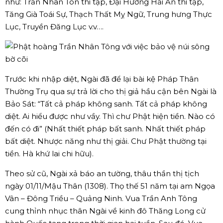
như: Trần Nhân Tôn thi tập, Đại Hương Hải Ấn thi tập,
Tăng Già Toái Sự, Thạch Thất Mỵ Ngữ, Trung hưng Thực
Lục, Truyền Đăng Lục v.v….
Trước khi nhập diệt, Ngài đã để lại bài kệ Pháp Thân
Thường Trụ qua sự trả lời cho thị giả hầu cận bên Ngài là
Bảo Sát: “Tất cả pháp không sanh. Tất cả pháp không
diệt. Ai hiểu được như vầy. Thì chư Phật hiện tiền. Nào có
đến có đi” (Nhất thiết pháp bất sanh. Nhất thiết pháp
bất diệt. Nhược năng như thị giải. Chư Phật thường tại
tiền. Hà khứ lai chi hữu).
Theo sử cũ, Ngài xả báo an tường, thâu thần thị tịch
ngày 01/11/Mậu Thân (1308). Thọ thế 51 năm tại am Ngọa
Vân – Đông Triều – Quảng Ninh. Vua Trần Anh Tông
cung thỉnh nhục thân Ngài về kinh đô Thăng Long cử