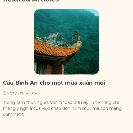
Cầu Bình An cho một mùa xuân mới
N
T
Ngày 21/03/2024
Trong tâm thức người Việt từ bao đời nay, Tết không chỉ
mang ý nghĩa của việc chào đón năm mới, mà còn mang
C
đậm nét t...
h
...