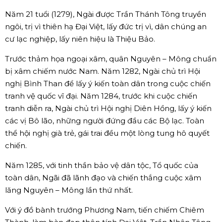
Năm 21 tuổi (1279), Ngài được Trần Thánh Tông truyền
ngôi, trị vì thiên hạ Đại Việt, lấy đức trị vì, dân chúng an
cư lạc nghiệp, lấy niên hiệu là Thiệu Bảo.
Trước thảm họa ngoại xâm, quân Nguyên – Mông chuẩn
bị xâm chiếm nước Nam. Năm 1282, Ngài chủ trì Hội
nghị Bình Than để lấy ý kiến toàn dân trong cuộc chiến
tranh vệ quốc vĩ đại. Năm 1284, trước khi cuộc chiến
tranh diễn ra, Ngài chủ trì Hội nghị Diên Hồng, lấy ý kiến
các vị Bô lão, những người đứng đầu các Bộ lạc. Toàn
thể hội nghị già trẻ, gái trai đều một lòng tung hô quyết
chiến.
Năm 1285, với tinh thần bảo vệ dân tộc, Tổ quốc của
toàn dân, Ngãi đã lãnh đạo và chiến thắng cuộc xâm
lăng Nguyên – Mông lần thứ nhất.
Với ý đồ bành trướng Phương Nam, tiến chiếm Chiêm